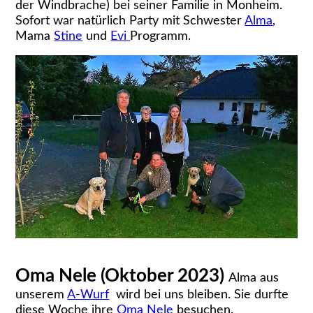
der Windbrache) bei seiner Familie in Monheim.
Sofort war natürlich Party mit Schwester
Alma
,
Mama
Stine
und
Evi
Programm.
Oma Nele (Oktober 2023)
Alma aus
unserem
A-Wurf
wird bei uns bleiben. Sie durfte
diese Woche ihre
Oma Nele
besuchen.